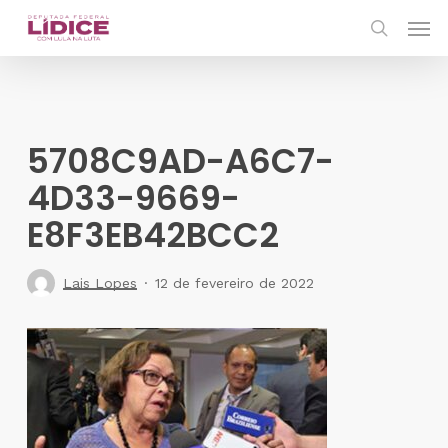
Skip
Men
to
search
main
content
5708C9AD-A6C7-
4D33-9669-
E8F3EB42BCC2
Lais Lopes
12 de fevereiro de 2022