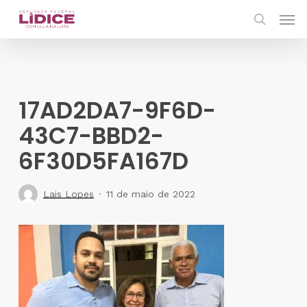
Skip
Men
to
search
main
content
17AD2DA7-9F6D-
43C7-BBD2-
6F30D5FA167D
Lais Lopes
11 de maio de 2022