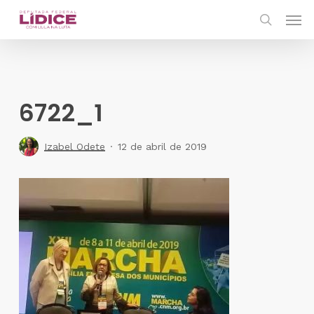
Skip
Men
to
search
main
content
6722_1
Izabel Odete
12 de abril de 2019