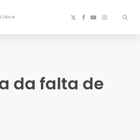
x-
facebook
youtube
instagram
sear
Lídice
twitter
a da falta de