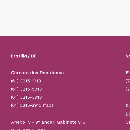
Brasília / DF
S
Câmara dos Deputados
E
(61) 3215-1913
(
(61) 3215-5913
(
(61) 3215-3913
(61) 3215-2913 (fax)
R
E
Anexo IV - 9° andar, Gabinete 913
C