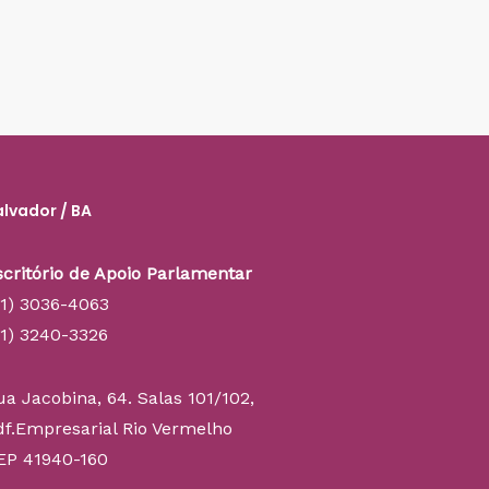
alvador / BA
scritório de Apoio Parlamentar
71) 3036-4063
71) 3240-3326
ua Jacobina, 64. Salas 101/102,
df.Empresarial Rio Vermelho
EP 41940-160