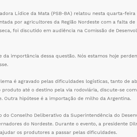
adora Lídice da Mata (PSB-BA) relatou nesta quarta-feira 
ntada por agricultores da Região Nordeste com a falta de
eca, foi discutido em audiência na Comissão de Desenvol
 da importância dessa questão. Nós estamos hoje perden
sse.
ema é agravado pelas dificuldades logísticas, tanto de a
o produto até o destino pela via rodoviária, discute-se co
e. Outra hipótese é a importação de milho da Argentina.
 do Conselho Deliberativo da Superintendência do Desen
ernadores do Nordeste. Durante o evento, a presidente D
ajudar os produtores a passar pelas dificuldades.