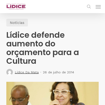
Skip
Men
to
search
main
Notícias
content
Lídice defende
aumento do
orçamento para a
Cultura
Lídice Da Mata
26 de julho de 2014