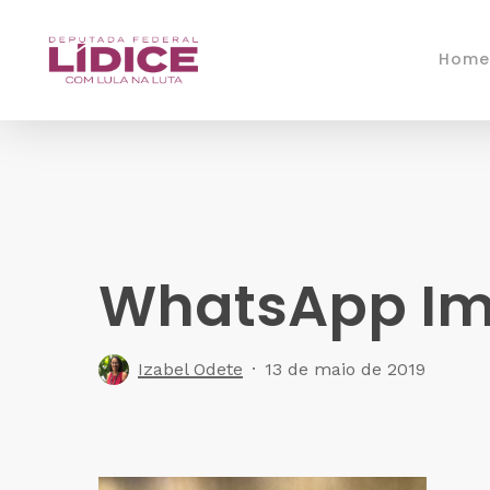
Skip
to
Home
main
content
WhatsApp Ima
Izabel Odete
13 de maio de 2019