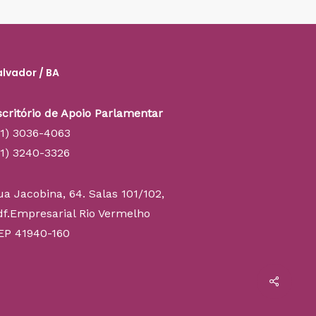
alvador / BA
scritório de Apoio Parlamentar
71) 3036-4063
71) 3240-3326
ua Jacobina, 64. Salas 101/102,
df.Empresarial Rio Vermelho
EP 41940-160