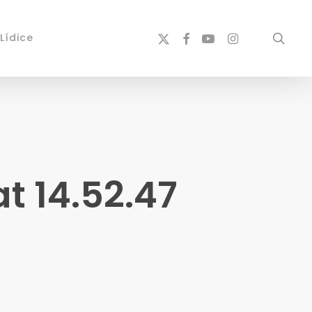
x-
facebook
youtube
instagram
sear
Lídice
twitter
 14.52.47