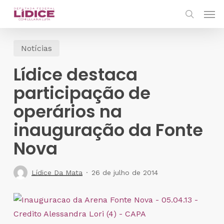
Skip
Men
to
search
main
Notícias
content
Lídice destaca
participação de
operários na
inauguração da Fonte
Nova
Lídice Da Mata
26 de julho de 2014