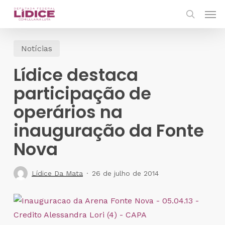
Skip
Men
to
search
main
Notícias
content
Lídice destaca
participação de
operários na
inauguração da Fonte
Nova
Lídice Da Mata
26 de julho de 2014