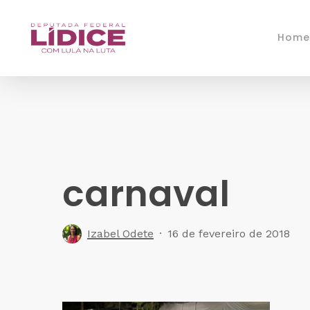
Skip
to
Home
main
content
carnaval
Izabel Odete
16 de fevereiro de 2018