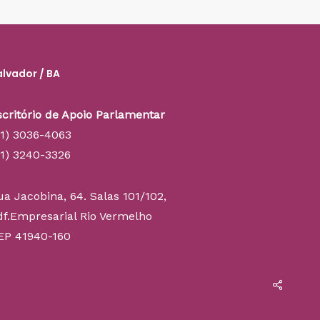
alvador / BA
scritório de Apoio Parlamentar
71) 3036-4063
71) 3240-3326
ua Jacobina, 64. Salas 101/102,
df.Empresarial Rio Vermelho
EP 41940-160