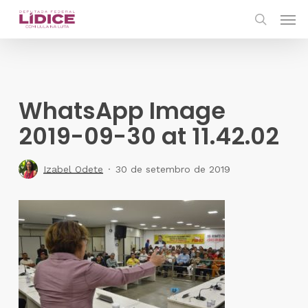
Skip
Men
to
search
main
content
WhatsApp Image
2019-09-30 at 11.42.02
Izabel Odete
30 de setembro de 2019