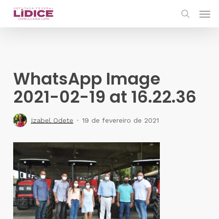
Skip
Men
to
search
main
content
WhatsApp Image
2021-02-19 at 16.22.36
Izabel Odete
19 de fevereiro de 2021