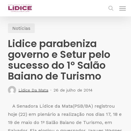
Skip
Men
to
search
main
Notícias
content
Lidice parabeniza
governo e Setur pelo
sucesso do 1º Salão
Baiano de Turismo
Lídice Da Mata
26 de julho de 2014
A Senadora Lídice da Mata(PSB/BA) registrou
hoje (22) em plenário a realização nos dias 17, 18 e
19 de maio do 1º Salão Baiano de Turismo, em
Salvador. Ela elogiou o governador Jaques Wagner