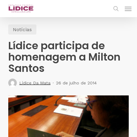
Skip
Men
to
search
main
Notícias
content
Lídice participa de
homenagem a Milton
Santos
Lídice Da Mata
26 de julho de 2014