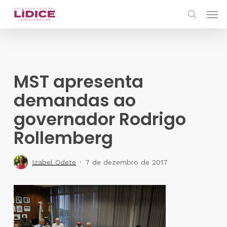
Skip
Men
to
search
main
content
MST apresenta
demandas ao
governador Rodrigo
Rollemberg
Izabel Odete
7 de dezembro de 2017