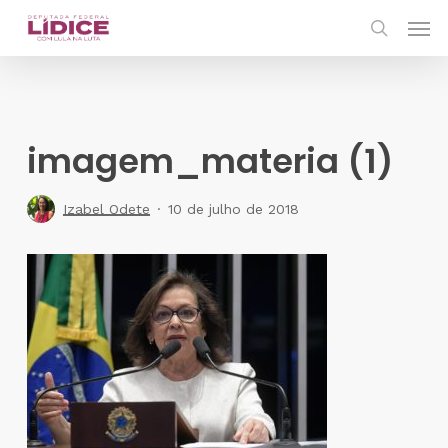
Skip
Men
to
search
main
content
imagem_materia (1)
Izabel Odete
10 de julho de 2018