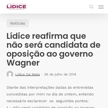
Skip
Men
to
search
main
Notícias
content
Lídice reafirma que
não será candidata de
oposição ao governo
Wagner
Lídice Da Mata
26 de julho de 2014
Diante das interpretações dadas às entrevistas
concedidas por mim no dia de ontem, entendo
necessário esclarecer os seguintes pontos:
1 – Não serei candidata de oposição ao governo