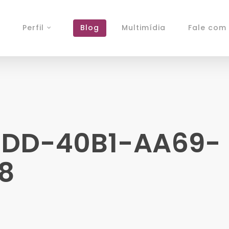
Perfil
Blog
Multimídia
Fale com 
EDD-40B1-AA69-
8