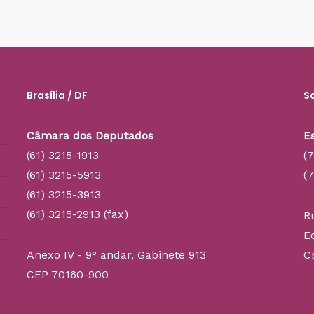
Brasília / DF
S
Câmara dos Deputados
E
(61) 3215-1913
(
(61) 3215-5913
(
(61) 3215-3913
(61) 3215-2913 (fax)
R
E
Anexo IV - 9° andar, Gabinete 913
C
CEP 70160-900