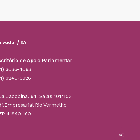
alvador / BA
scritório de Apoio Parlamentar
71) 3036-4063
71) 3240-3326
ua Jacobina, 64. Salas 101/102,
df.Empresarial Rio Vermelho
EP 41940-160