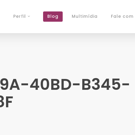
Perfil
Blog
Multimídia
Fale com 
C9A-40BD-B345-
8F