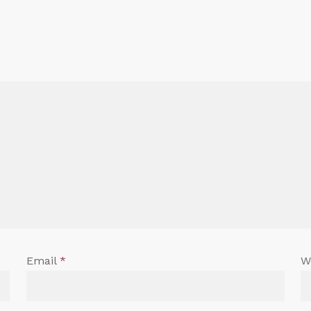
Email
*
W