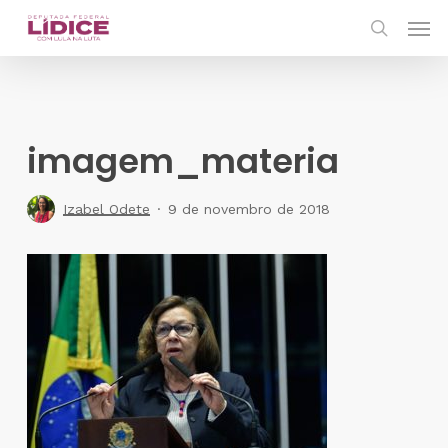
Skip
Men
to
search
main
content
imagem_materia
Izabel Odete
9 de novembro de 2018