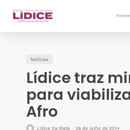
Skip
to
Home
main
content
Notícias
Lídice traz m
para viabiliz
Afro
Lídice Da Mata
26 de julho de 2014