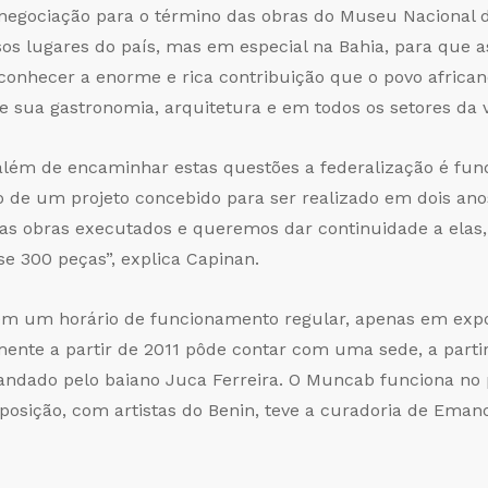
negociação para o término das obras do Museu Nacional d
sos lugares do país, mas em especial na Bahia, para que 
nhecer a enorme e rica contribuição que o povo africano
 de sua gastronomia, arquitetura e em todos os setores da v
além de encaminhar estas questões a federalização é fu
e um projeto concebido para ser realizado em dois ano
as obras executados e queremos dar continuidade a elas,
e 300 peças”, explica Capinan.
tem um horário de funcionamento regular, apenas em expo
ente a partir de 2011 pôde contar com uma sede, a parti
andado pelo baiano Juca Ferreira. O Muncab funciona no 
xposição, com artistas do Benin, teve a curadoria de Emano