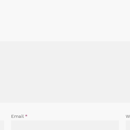
Email
*
W