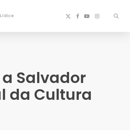
x-
facebook
youtube
instagram
sear
Lídice
twitter
a a Salvador
l da Cultura