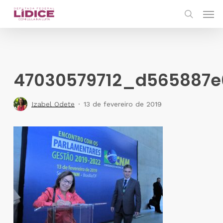
Skip
Men
to
search
main
content
47030579712_d565887e
Izabel Odete
13 de fevereiro de 2019