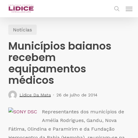
Skip
Men
to
search
main
Notícias
content
Municípios baianos
recebem
equipamentos
médicos
Lídice Da Mata
26 de julho de 2014
Representantes dos municípios de
Amélia Rodrigues, Gandu, Nova
Fátima, Olindina e Paramirim e da Fundação
Hemocentro da Bahia (Hemoba), reuniram-se na