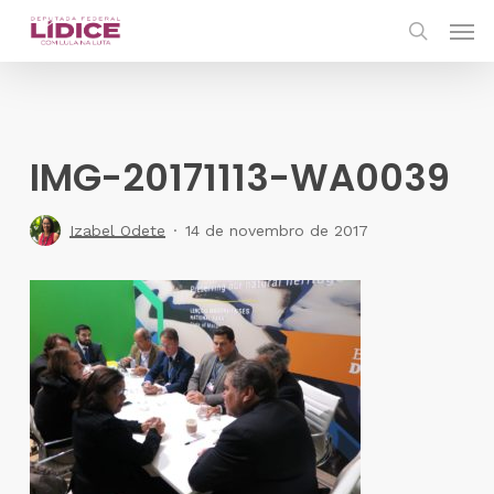
Skip
Men
to
search
main
content
IMG-20171113-WA0039
Izabel Odete
14 de novembro de 2017