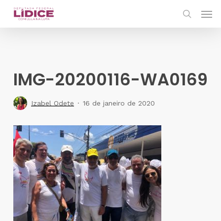
Skip
Men
to
search
main
content
IMG-20200116-WA0169
Izabel Odete
16 de janeiro de 2020