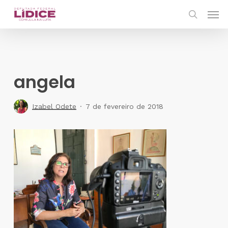
Skip
Men
to
search
main
content
angela
Izabel Odete
7 de fevereiro de 2018