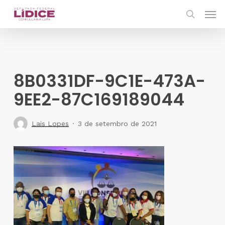
Skip
Men
to
search
main
content
8B0331DF-9C1E-473A-
9EE2-87C169189044
Lais Lopes
3 de setembro de 2021