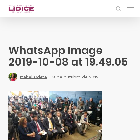
Skip
Men
to
search
main
content
WhatsApp Image
2019-10-08 at 19.49.05
Izabel Odete
8 de outubro de 2019