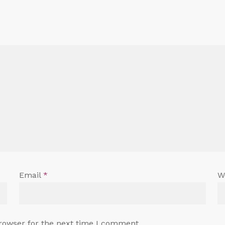
Email
*
W
rowser for the next time I comment.