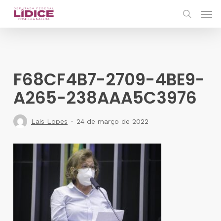
Skip
Men
to
search
main
content
F68CF4B7-2709-4BE9-
A265-238AAA5C3976
Lais Lopes
24 de março de 2022