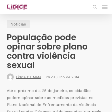
Skip
Men
to
search
main
Notícias
content
População pode
opinar sobre plano
contra violência
sexual
Lídice Da Mata
26 de julho de 2014
Até o próximo dia 25 de janeiro, os cidadãos
podem opinar sobre as medidas previstas no
Plano Nacional de Enfrentamento da Violência
Sexual contra Crianças e Adolescentes, por meio