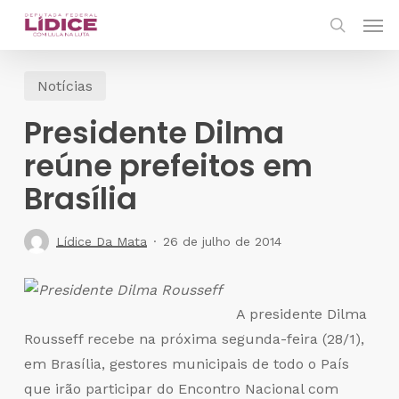
Skip
Men
to
search
main
Notícias
content
Presidente Dilma
reúne prefeitos em
Brasília
Lídice Da Mata
26 de julho de 2014
A presidente Dilma
Rousseff recebe na próxima segunda-feira (28/1),
em Brasília, gestores municipais de todo o País
que irão participar do Encontro Nacional com