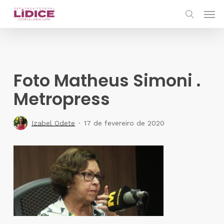
Skip
Men
to
search
main
content
Foto Matheus Simoni .
Metropress
Izabel Odete
17 de fevereiro de 2020