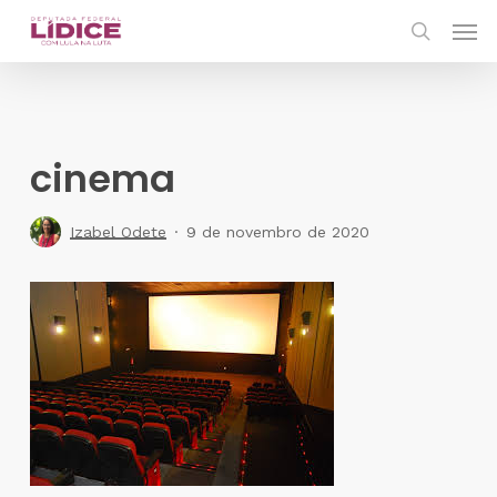
Skip
Men
to
search
main
content
cinema
Izabel Odete
9 de novembro de 2020