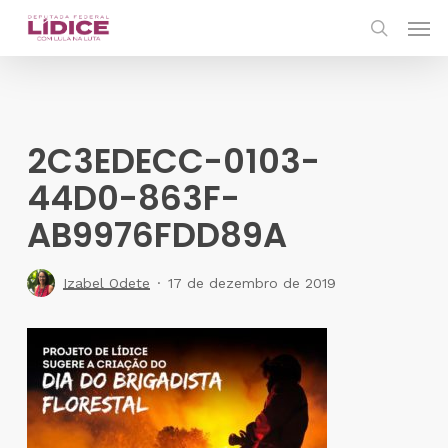
Skip
Men
to
search
main
content
2C3EDECC-0103-
44D0-863F-
AB9976FDD89A
Izabel Odete
17 de dezembro de 2019