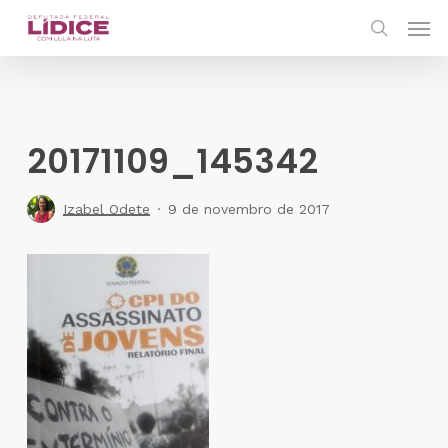
Skip
Men
to
search
main
content
20171109_145342
Izabel Odete
9 de novembro de 2017