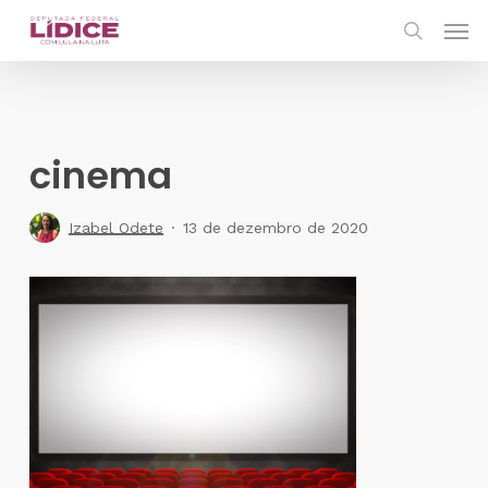
Skip
Men
to
search
main
content
cinema
Izabel Odete
13 de dezembro de 2020