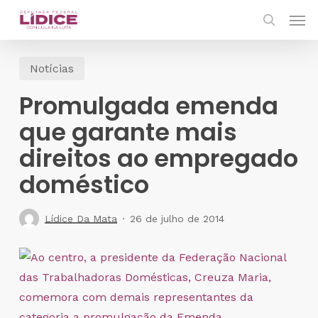
Skip
Men
to
search
main
Notícias
content
Promulgada emenda
que garante mais
direitos ao empregado
doméstico
Lídice Da Mata
26 de julho de 2014