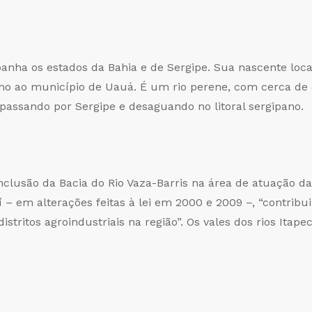
 banha os estados da Bahia e de Sergipe. Sua nascente loc
imo ao município de Uauá. É um rio perene, com cerca d
 passando por Sergipe e desaguando no litoral sergipano.
inclusão da Bacia do Rio Vaza-Barris na área de atuação d
 – em alterações feitas à lei em 2000 e 2009 –, “contrib
 distritos agroindustriais na região”. Os vales dos rios It