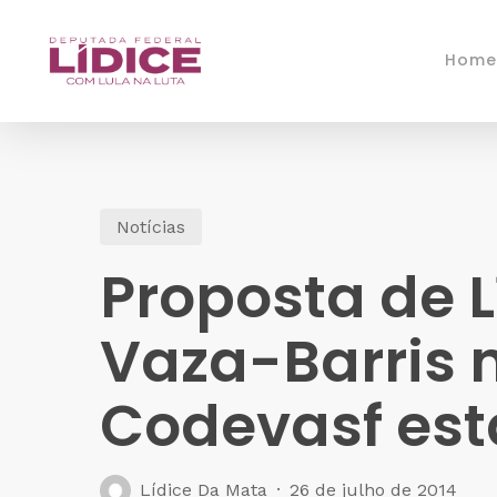
Skip
to
Home
main
content
Notícias
Proposta de L
Vaza-Barris 
Codevasf es
Lídice Da Mata
26 de julho de 2014