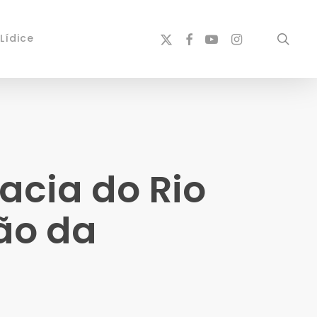
x-
facebook
youtube
instagram
sear
Lídice
twitter
Bacia do Rio
ão da