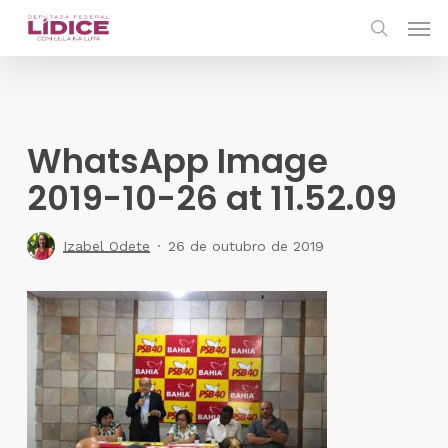
Skip
Men
to
search
main
content
WhatsApp Image
2019-10-26 at 11.52.09
Izabel Odete
26 de outubro de 2019