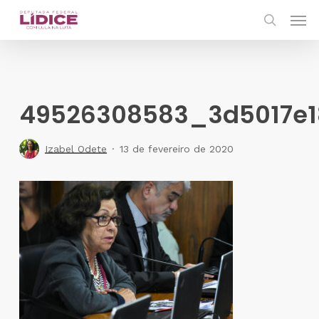
Skip
Men
to
search
main
content
49526308583_3d5017e
Izabel Odete
13 de fevereiro de 2020