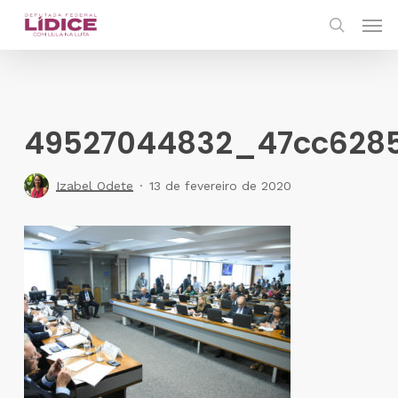
Skip
Men
to
search
main
content
49527044832_47cc628
Izabel Odete
13 de fevereiro de 2020