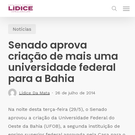
Skip
Men
to
search
main
Notícias
content
Senado aprova
criação de mais uma
universidade federal
para a Bahia
Lídice Da Mata
26 de julho de 2014
Na noite desta terça-feira (29/5), o Senado
aprovou a criação da Universidade Federal do
Oeste da Bahia (UFOB), a segunda instituição de
ensino superior federal aprovada pela Casa para o