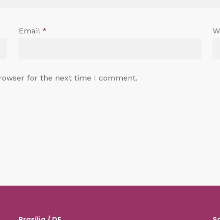
Email
*
W
rowser for the next time I comment.
Brasília / DF
S