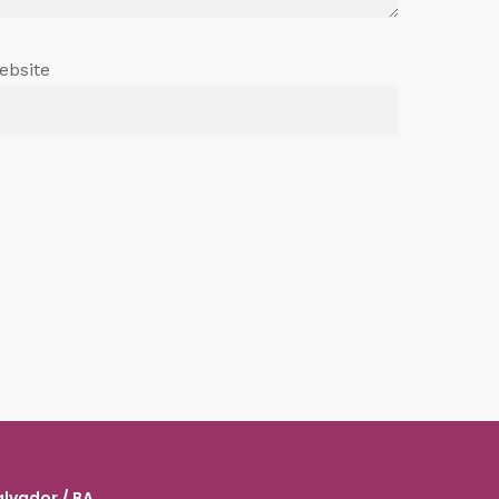
ebsite
alvador / BA