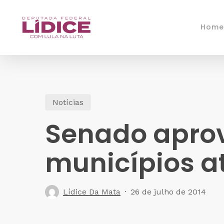
Skip
to
Home
main
content
Notícias
Senado aprov
municípios a
Lídice Da Mata
26 de julho de 2014