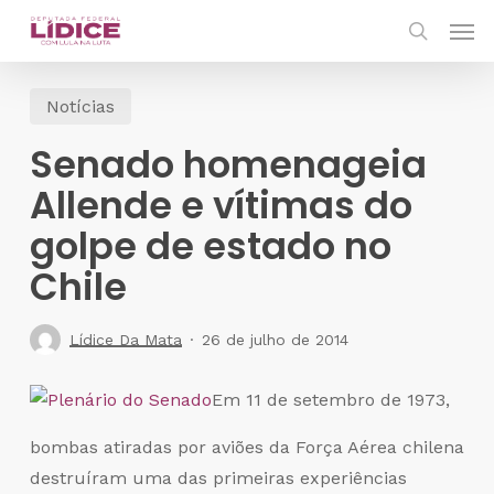
Skip
Men
to
search
main
Notícias
content
Senado homenageia
Allende e vítimas do
golpe de estado no
Chile
Lídice Da Mata
26 de julho de 2014
Em 11 de setembro de 1973,
bombas atiradas por aviões da Força Aérea chilena
destruíram uma das primeiras experiências