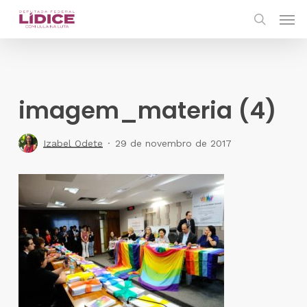
Skip
Men
to
search
main
content
imagem_materia (4)
Izabel Odete
29 de novembro de 2017