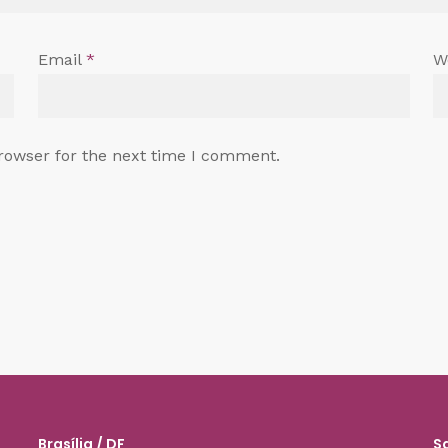
Email
*
W
rowser for the next time I comment.
Brasília / DF
S