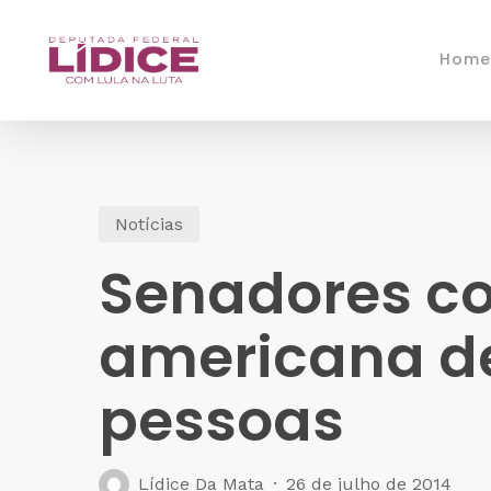
Skip
to
Home
main
content
Notícias
Senadores co
americana de
pessoas
Lídice Da Mata
26 de julho de 2014