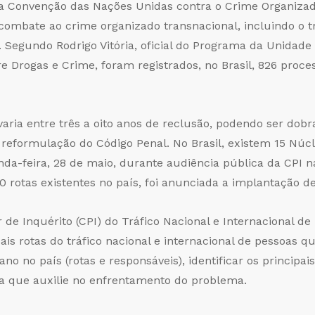
a a Convenção das Nações Unidas contra o Crime Organiza
combate ao crime organizado transnacional, incluindo o tr
. Segundo Rodrigo Vitória, oficial do Programa da Unidad
re Drogas e Crime, foram registrados, no Brasil, 826 pro
ria entre três a oito anos de reclusão, podendo ser dobra
 reformulação do Código Penal. No Brasil, existem 15 Nú
da-feira, 28 de maio, durante audiência pública da CPI na
00 rotas existentes no país, foi anunciada a implantação 
de Inquérito (CPI) do Tráfico Nacional e Internacional de
pais rotas do tráfico nacional e internacional de pessoas q
no no país (rotas e responsáveis), identificar os princip
iva que auxilie no enfrentamento do problema.