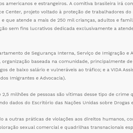
s americanos e estrangeiros. A comitiva brasileira irá c
ce Center, projeto voltado à proteção de trabalhadores do
 e que atende a mais de 250 mil crianças, adultos e famíl
ação sem fins lucrativos dedicada exclusivamente a atende
partamento de Segurança Interna, Serviço de Imigração e A
 organização baseada na comunidade, principalmente de l
 de baixo salário e vulneráveis ao tráfico; e a VIDA Assis
 dos Imigrantes e Advocacia).
 2,5 milhões de pessoas são vítimas desse tipo de crim
undo dados do Escritório das Nações Unidas sobre Drogas
o a outras práticas de violações aos direitos humanos, 
xploração sexual comercial e quadrilhas transnacionais e