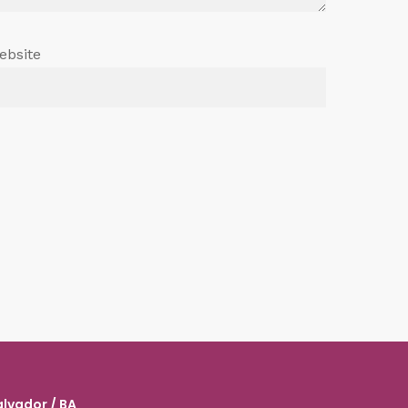
ebsite
alvador / BA