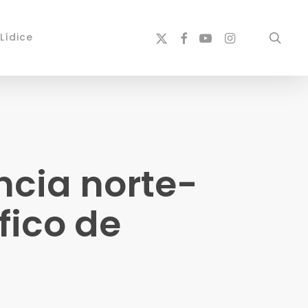
x-
facebook
youtube
instagram
sear
Lídice
twitter
cia norte-
fico de