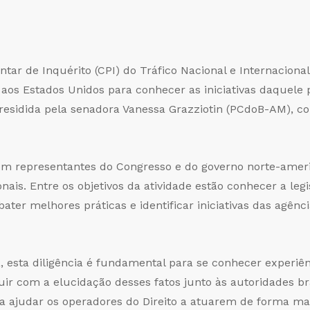
tar de Inquérito (CPI) do Tráfico Nacional e Internaciona
aos Estados Unidos para conhecer as iniciativas daquele 
presidida pela senadora Vanessa Grazziotin (PCdoB-AM), co
com representantes do Congresso e do governo norte-amer
ionais. Entre os objetivos da atividade estão conhecer a le
bater melhores práticas e identificar iniciativas das agênc
 esta diligência é fundamental para se conhecer experiên
uir com a elucidação desses fatos junto às autoridades bra
 ajudar os operadores do Direito a atuarem de forma mai