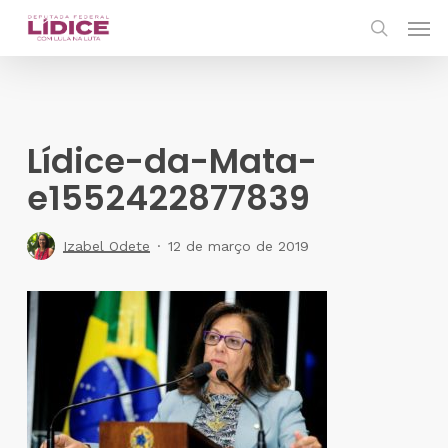
Skip
Men
to
search
main
content
Lídice-da-Mata-
e1552422877839
Izabel Odete
12 de março de 2019