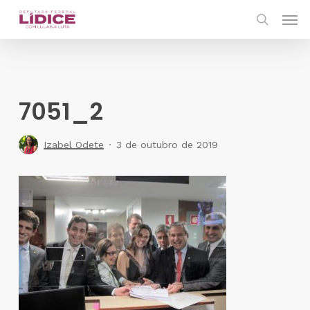
Skip
Men
to
search
main
content
7051_2
Izabel Odete
3 de outubro de 2019