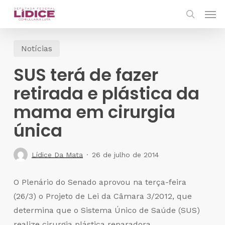
Skip
Men
to
search
main
Notícias
content
SUS terá de fazer
retirada e plástica da
mama em cirurgia
única
Lídice Da Mata
26 de julho de 2014
O Plenário do Senado aprovou na terça-feira
(26/3) o Projeto de Lei da Câmara 3/2012, que
determina que o Sistema Único de Saúde (SUS)
realize cirurgia plástica reparadora