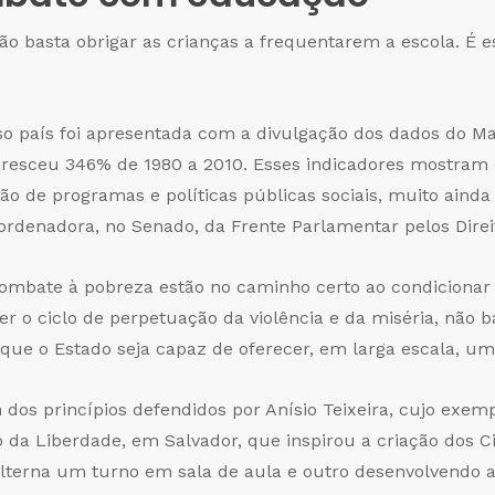
não basta obrigar as crianças a frequentarem a escola. É e
so país foi apresentada com a divulgação dos dados do Map
 cresceu 346% de 1980 a 2010. Esses indicadores mostram 
 de programas e políticas públicas sociais, muito ainda 
rdenadora, no Senado, da Frente Parlamentar pelos Direi
mbate à pobreza estão no caminho certo ao condicionar 
r o ciclo de perpetuação da violência e da miséria, não b
que o Estado seja capaz de oferecer, em larga escala, uma
m dos princípios defendidos por Anísio Teixeira, cujo exe
 da Liberdade, em Salvador, que inspirou a criação dos Ci
terna um turno em sala de aula e outro desenvolvendo at