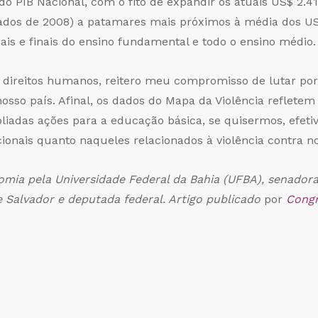
o PIB Nacional, com o fito de expandir os atuais US$ 2.41
dados de 2008) a patamares mais próximos à média dos U
ais e finais do ensino fundamental e todo o ensino médio.
 direitos humanos, reitero meu compromisso de lutar po
sso país. Afinal, os dados do Mapa da Violência reflete
iadas ações para a educação básica, se quisermos, efet
acionais quanto naqueles relacionados à violência contra n
mia pela Universidade Federal da Bahia (UFBA), senadora 
de Salvador e deputada federal. Artigo publicado
por
Cong