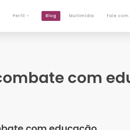
Perfil
Blog
Multimídia
Fale com 
e combate com e
ombate com educação