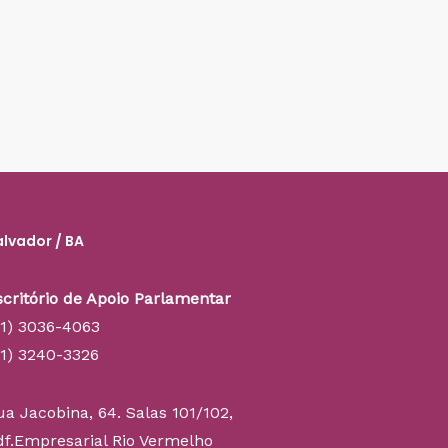
alvador / BA
scritório de Apoio Parlamentar
71) 3036-4063
71) 3240-3326
ua Jacobina, 64. Salas 101/102,
df.Empresarial Rio Vermelho