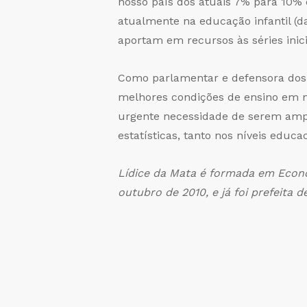
nosso país dos atuais 7% para 10% d
atualmente na educação infantil (
aportam em recursos às séries inici
Como parlamentar e defensora dos
melhores condições de ensino em no
urgente necessidade de serem ampl
estatísticas, tanto nos níveis educ
Lídice da Mata é formada em Econo
outubro de 2010, e já foi prefeita 