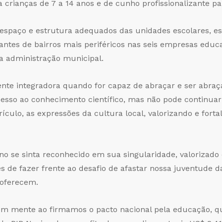
ara crianças de 7 a 14 anos e de cunho profissionalizante p
e espaço e estrutura adequados das unidades escolares, es
dantes de bairros mais periféricos nas seis empresas edu
a administração municipal.
ente integradora quando for capaz de abraçar e ser abra
esso ao conhecimento científico, mas não pode continuar
ículo, as expressões da cultura local, valorizando e fort
no se sinta reconhecido em sua singularidade, valoriza
de fazer frente ao desafio de afastar nossa juventude d
 oferecem.
m mente ao firmamos o pacto nacional pela educação, que